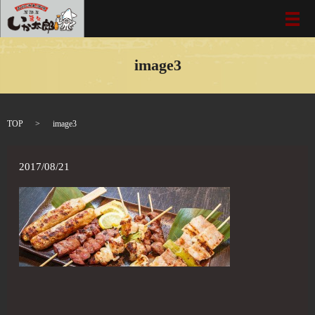
メ
image3
TOP
image3
2017/08/21