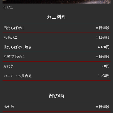
毛ガニ
カニ料理
活たらばがに
当日値段
活毛ガニ
当日値段
生たらばがに焼き
4,180円
浜茹で毛がに
当日値段
かに酢
968円
カニミソの共合え
1,408円
酢の物
ホヤ酢
当日値段