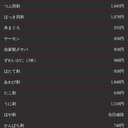
つぶ貝刺
1,045円
ほっき貝刺
1,078円
本まぐろ
935円
サーモン
858円
自家製〆サバ
858円
ずわいがに（3本）
968円
ほたて刺
858円
あわび刺
1,848円
たこ刺
638円
うに刺
1,518円
ほや刺
当日値段
かんぱち刺
748円