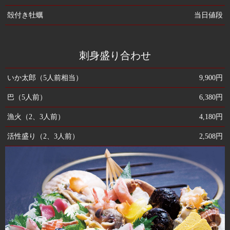
殻付き牡蠣
当日値段
刺身盛り合わせ
いか太郎（5人前相当）
9,900円
巴（5人前）
6,380円
漁火（2、3人前）
4,180円
活性盛り（2、3人前）
2,508円