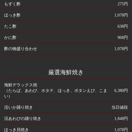
もずく酢
275円
ほっき酢
1,078円
たこ酢
638円
かに酢
968円
酢の物盛り合わせ
1,078円
厳選海鮮焼き
海鮮デラックス焼
（たらば、あわび、ホタテ、ほっき、ボタンえび、こま
6,380円
い）
活いか踊り焼き
当日値段
活あわびの踊り焼き
1,848円
ほっき貝焼き
1,078円