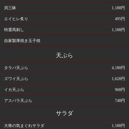
貝三昧
1,188円
エイヒレ炙り
495円
特選馬刺し
1,188円
自家製厚焼き玉子焼
天ぷら
タラバ天ぷら
4,180円
ズワイ天ぷら
1,628円
イカ天ぷら
968円
アスパラ天ぷら
748円
サラダ
大将の気まぐれサラダ
1,188円