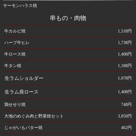
サーモンハラス焼
串もの・肉物
牛カルビ焼
1,518円
ハーブ牛ヒレ
1,738円
牛ロース焼
1,408円
牛タン焼
1,188円
生ラムショルダー
1,078円
生ラム肩ロース
1,408円
鶏せせり焼
748円
大地のめぐみ肉と野菜焼セット
3,850円
じゃがいもバター焼
462円