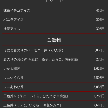
抹茶イチゴアイス
418円
バニラアイス
308円
抹茶アイス
308円
ご飯物
うにと岩のりのハーモニー丼（2,3人前）
5,038円
岩のりのおにぎり(紅鮭、筋子、たらこ、梅)各1個
275円
いか太郎丼
1,628円
ウニいくら丼
2,508円
ウニあわび丼
3,058円
三色丼A（うに、いくら、ほたてか白身魚）
2,288円
三色丼B（うに、いくら、海老かカニ）
2,618円