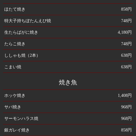
ほたて焼き
858円
特大子持ちぼたんえび焼
748円
生たらばがに焼き
4,180円
たらこ焼き
748円
ししゃも焼（2本）
638円
こまい焼
638円
焼き魚
ホッケ焼き
1,408円
サバ焼き
968円
サーモンハラス焼
968円
銀ガレイ焼き
858円