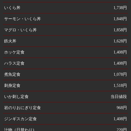
いくら丼
1,738円
サーモン・いくら丼
1,848円
マグロ・いくら丼
1,858円
鉄火丼
1,628円
ホッケ定食
1,408円
ハラス定食
1,408円
煮魚定食
1,078円
刺身定食
1,518円
いか刺し定食
当日値段
岩のりおにぎり定食
968円
ジンギスカン定食
1,408円
汁物（日替わり)
220円