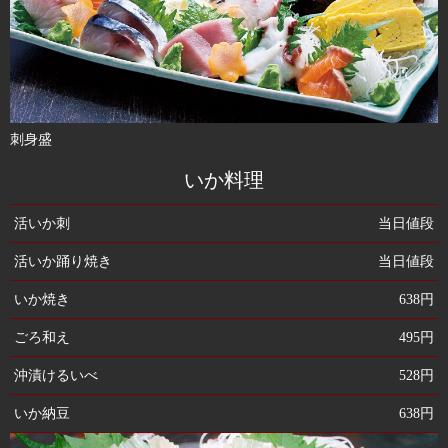
刺身盛
いか料理
活いか刺
当日値段
活いか踊り焼き
当日値段
いか焼き
638円
ごろ和え
495円
沖漬けるいべ
528円
いか納豆
638円