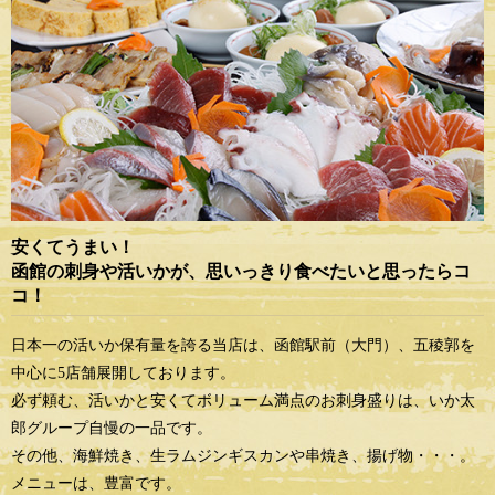
安くてうまい！
函館の刺身や活いかが、思いっきり食べたいと思ったらコ
コ！
日本一の活いか保有量を誇る当店は、函館駅前（大門）、五稜郭を
中心に5店舗展開しております。
必ず頼む、活いかと安くてボリューム満点のお刺身盛りは、いか太
郎グループ自慢の一品です。
その他、海鮮焼き、生ラムジンギスカンや串焼き、揚げ物・・・。
メニューは、豊富です。