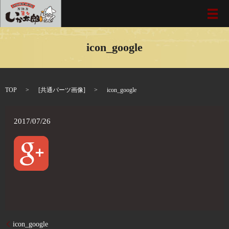
メ
icon_google
TOP
[
共通パーツ画像
]
icon_google
2017/07/26
icon_google