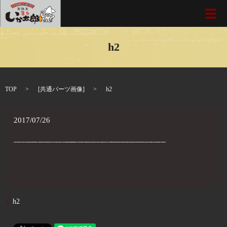
メ
h2
TOP
[
共通パーツ画像
]
h2
2017/07/26
h2